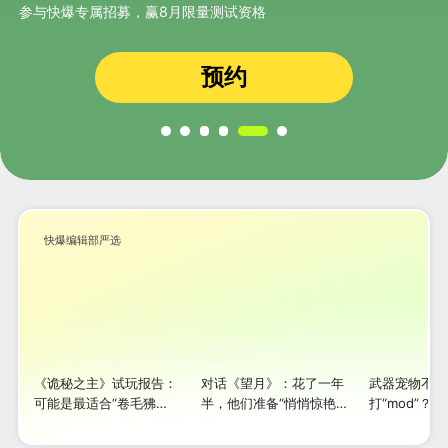
参与快爆专属招募，赢8月限量测试资格
预约
快爆编辑部严选
《诡秘之主》试玩报告：
对话《望月》：花了一年
武器宠物不用
可能是最适合“卷毛狒
半，他们准备“悄悄惊艳所
打“mod”？
狒”的MMO？
有人”
最新试玩报告