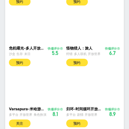
预约
预约
危机曙光-多人开放世界生存
怪物猎人：旅人
5.5
6.7
沙盒
生存
末日
狩猎
多人联机
开放世界
预约
预约
Varsapura-米哈游旗舰新游
归环-时间循环开放世界
8.1
8.9
多平台
开放世界
角色扮演
多平台
剧情
开放世界
关注
预约