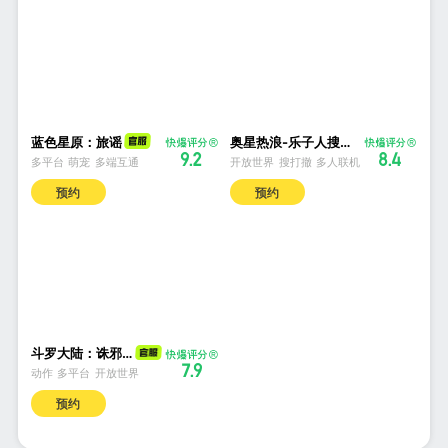
蓝色星原：旅谣
奥星热浪-乐子人搜打撤
9.2
8.4
多平台
萌宠
多端互通
开放世界
搜打撤
多人联机
预约
预约
斗罗大陆：诛邪传说
7.9
动作
多平台
开放世界
预约