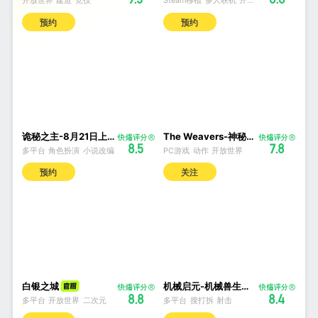
开放世界
建造
竞技
Steam移植
多人联机
开放世界
预约
预约
诡秘之主-8月21日上线
The Weavers-神秘次时代动作新游-PC
8.5
7.8
多平台
角色扮演
小说改编
PC游戏
动作
开放世界
预约
关注
白银之城
机械启元-机械兽生存新游
8.8
8.4
多平台
开放世界
二次元
多平台
搜打拆
射击