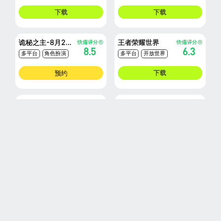
个人开发
探索
下载
下载
诡秘之主-8月21日上线
王者荣耀世界
8.5
6.3
多平台
角色扮演
多平台
开放世界
小说改编
多人联机
预约
下载
瀚海星图
符文之路
8.8
MMO
建造
角色扮演
开放世界
沙盒
生存
预约
预约
百面千相-开放世界动作
墨武侠
8.9
6.1
开放世界
动作
武侠
中国风
中国风
角色扮演
预约
下载