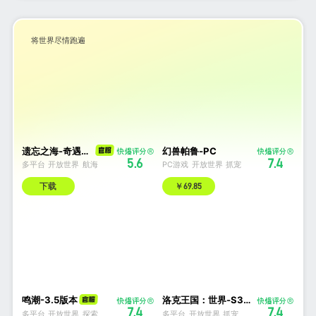
将世界尽情跑遍
遗忘之海-奇遇海洋开放世界
幻兽帕鲁-PC
5.6
7.4
多平台
开放世界
航海
PC游戏
开放世界
抓宠
下载
￥69.85
鸣潮-3.5版本
洛克王国：世界-S3赛季
7.4
7.4
多平台
开放世界
探索
多平台
开放世界
抓宠