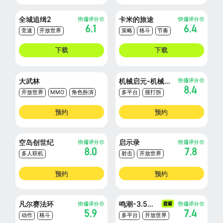
全城追缉2
卡米的旅途
6.1
6.4
竞速
开放世界
策略
格斗
节奏
赛车
下载
下载
大武林
机械启元-机械兽生存新游
8.4
开放世界
MMO
角色扮演
多平台
搜打拆
射击
预约
预约
空岛创世纪
启示录
8.0
7.8
多人联机
射击
开放世界
角色扮演
冒险
末日
预约
预约
凡尔赛法环
鸣潮-3.5版本
5.9
7.4
动作
格斗
多平台
开放世界