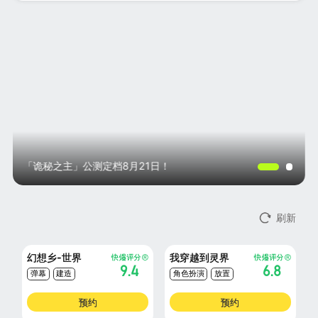
「诡秘之主」公测定档8月21日！
刷新
幻想乡-世界
我穿越到灵界
9.4
6.8
弹幕
建造
角色扮演
放置
角色扮演
沙盒
预约
预约