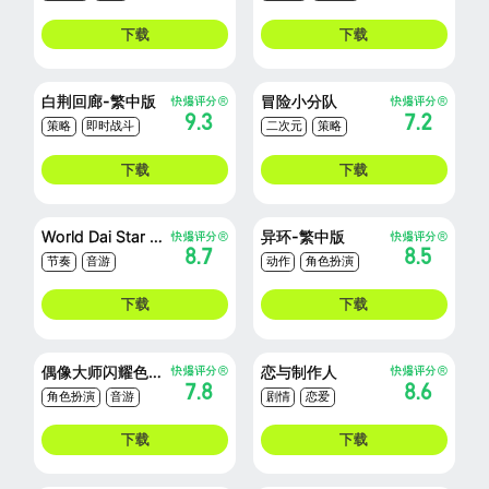
卡牌
恋爱
下载
下载
白荆回廊-繁中版
冒险小分队
9.3
7.2
策略
即时战斗
二次元
策略
二次元
放置
下载
下载
World Dai Star 梦想星座盘
异环-繁中版
8.7
8.5
节奏
音游
动作
角色扮演
二次元
竞速
下载
下载
偶像大师闪耀色彩-Song for Prism先锋服
恋与制作人
7.8
8.6
角色扮演
音游
剧情
恋爱
二次元
女性向
下载
下载