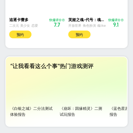
追逐卡蕾多
芙娅之魂-代号：魂游大世界
7.7
9.1
二次元
美少女
恋爱
开放世界
角色扮演
魂like
预约
预约
“让我看看这么个事”热门游戏测评
《白银之城》二分法测试
《崩坏：因缘精灵》二测
《蓝色星原：
体验报告
试玩报告
报告