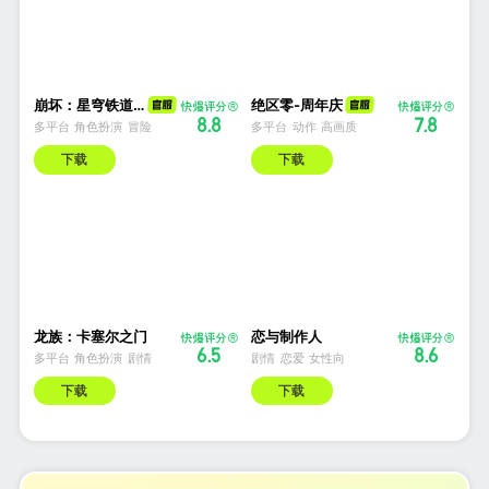
崩坏：星穹铁道-4.4版本
绝区零-周年庆
8.8
7.8
多平台
角色扮演
冒险
多平台
动作
高画质
下载
下载
龙族：卡塞尔之门
恋与制作人
6.5
8.6
多平台
角色扮演
剧情
剧情
恋爱
女性向
下载
下载