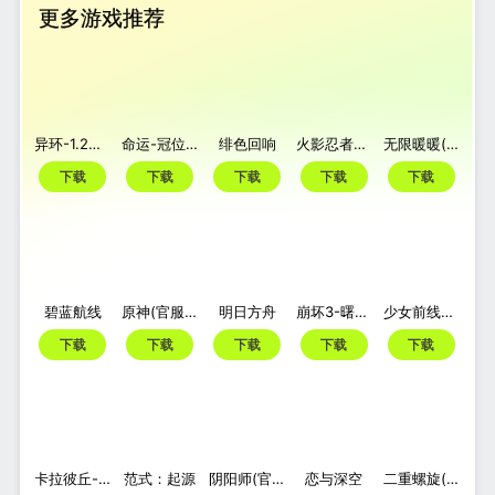
更多游戏推荐
异环-1.2版本(官服)
命运-冠位指定
绯色回响
火影忍者手游
无限暖暖(官服)-2.8版本
下载
下载
下载
下载
下载
碧蓝航线
原神(官服)-月之八
明日方舟
崩坏3-曙梦向明
少女前线2：追放
下载
下载
下载
下载
下载
卡拉彼丘-手游(官服)
范式：起源
阴阳师(官服)
恋与深空
二重螺旋(官服)