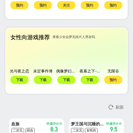
预约
预约
关注
预约
预约
女性向游戏推荐
青春少女会梦见纸片人男友吗
光与夜之恋
未定事件簿
偶像梦幻祭2
夜幕之下-全员恶人群像(官服)
无限谷
预约
下载
下载
下载
下载
刷新
血族
梦王国与沉睡的100王子
8.3
9.5
二次元
回合
二次元
女性向