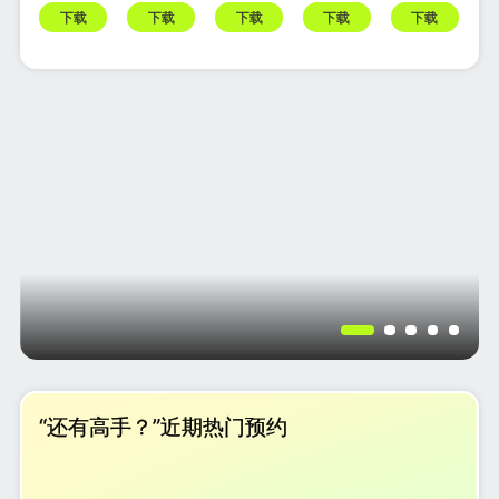
快
下载
下载
下载
下载
下载
“还有高手？”近期热门预约